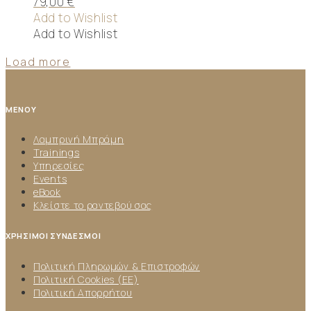
79,00
€
Add to Wishlist
Add to Wishlist
Load more
ΜΕΝΟΥ
Λαμπρινή Μπράμη
Trainings
Υπηρεσίες
Events
eBook
Κλείστε το ραντεβού σας
ΧΡΗΣΙΜΟΙ ΣΥΝΔΕΣΜΟΙ
Πολιτική Πληρωμών & Επιστροφών
Πολιτική Cookies (ΕΕ)
Πολιτική Απορρήτου