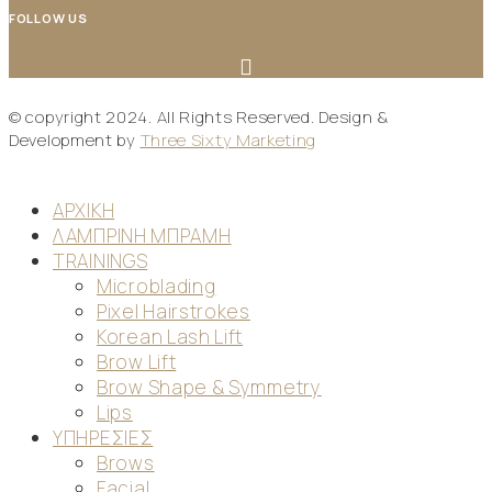
FOLLOW US
© copyright 2024. All Rights Reserved. Design &
Development by
Three Sixty Marketing
ΑΡΧΙΚΗ
ΛΑΜΠΡΙΝΗ ΜΠΡΑΜΗ
TRAININGS
Microblading
Pixel Hairstrokes
Korean Lash Lift
Brow Lift
Brow Shape & Symmetry
Lips
ΥΠΗΡΕΣΙΕΣ
Brows
Facial